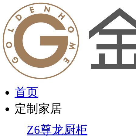
首页
定制家居
Z6尊龙厨柜