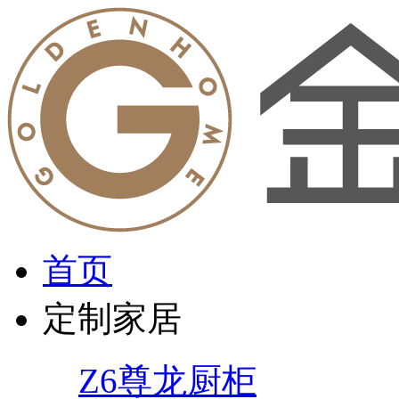
首页
定制家居
Z6尊龙厨柜