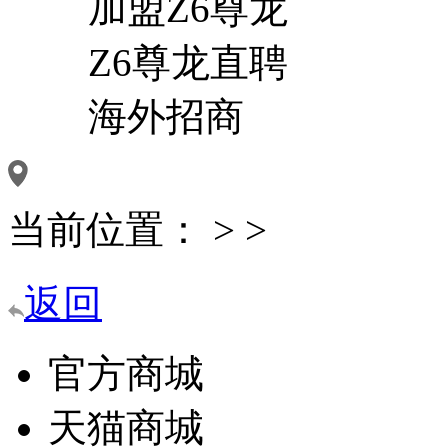
加盟Z6尊龙
Z6尊龙直聘
海外招商
当前位置：
>
>
返回
官方商城
天猫商城