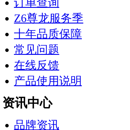
订单查询
Z6尊龙服务季
十年品质保障
常见问题
在线反馈
产品使用说明
资讯中心
品牌资讯