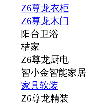
Z6尊龙衣柜
Z6尊龙木门
阳台卫浴
桔家
Z6尊龙厨电
智小金智能家居
家具软装
Z6尊龙精装